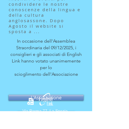
condividere le nostre
conoscenze della lingua e
della cultura
anglosassone. Dopo
Agosto il website si
sposta a ...
In occasione dell'Assemblea
Straordinaria
del 09/12/2025, i
consiglieri e
gli
associati di English
Link hanno votato unanimemente
per lo
scioglimento
dell'Associazione
L'Associazione
Via Parma 77, La Spezia
Consenso Privacy
P.IVA
0119300011
info@english-link.org